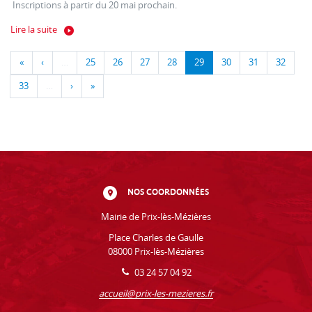
Inscriptions à partir du 20 mai prochain.
Lire la suite
«
‹
…
25
26
27
28
29
30
31
32
33
…
›
»
NOS COORDONNÉES
Mairie de Prix-lès-Mézières
Place Charles de Gaulle
08000 Prix-lès-Mézières
03 24 57 04 92
accueil@prix-les-mezieres.fr