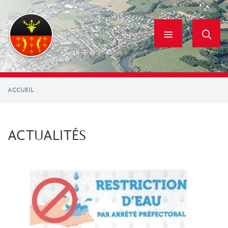
Aller
au
contenu
principal
ACCUEIL
ACTUALITÉS