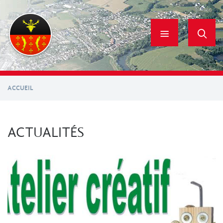
Aller
au
contenu
principal
ACCUEIL
ACTUALITÉS