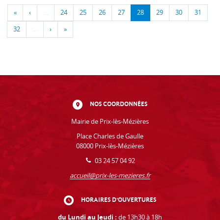
«
‹
…
24
25
26
27
28
29
30
31
32
…
›
»
NOS COORDONNÉES
Mairie de Prix-lès-Mézières
Place Charles de Gaulle
08000 Prix-lès-Mézières
03 24 57 04 92
accueil@prix-les-mezieres.fr
HORAIRES D'OUVERTURES
du Lundi au Jeudi :
de 13h30 à 18h