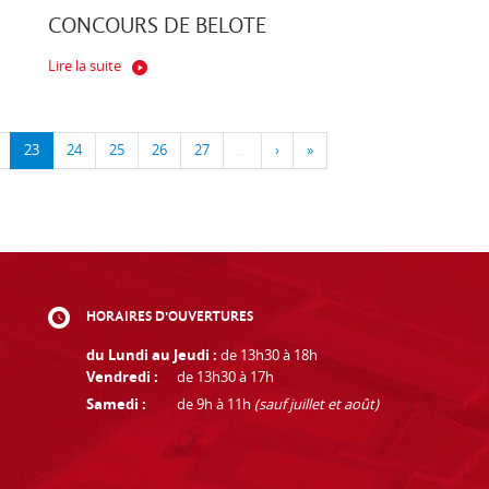
CONCOURS DE BELOTE
Lire la suite
23
24
25
26
27
…
›
»
HORAIRES D'OUVERTURES
du Lundi au Jeudi :
de 13h30 à 18h
Vendredi :
de 13h30 à 17h
Samedi :
de 9h à 11h
(sauf juillet et août)