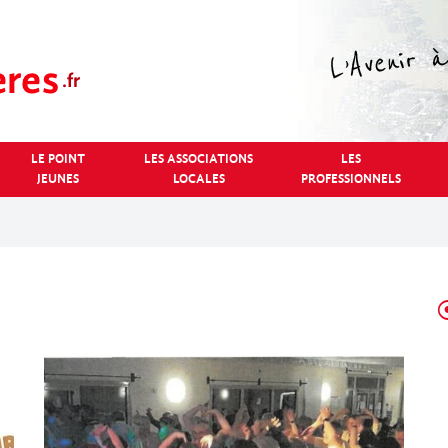
LE POINT
LES ASSOCIATIONS
LES
JEUNES
LOCALES
PROFESSIONNELS