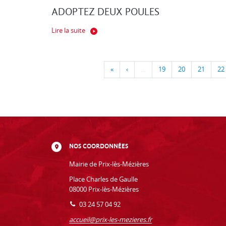
ADOPTEZ DEUX POULES
Lire la suite
«
‹
…
19
20
21
22
NOS COORDONNÉES
Mairie de Prix-lès-Mézières
Place Charles de Gaulle
08000 Prix-lès-Mézières
03 24 57 04 92
accueil@prix-les-mezieres.fr