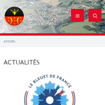
Aller
au
contenu
principal
ACCUEIL
ACTUALITÉS