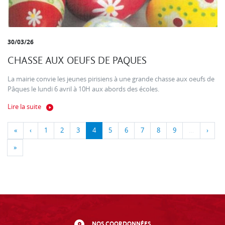
30/03/26
CHASSE AUX OEUFS DE PAQUES
La mairie convie les jeunes pirisiens à une grande chasse aux oeufs de
Pâques le lundi 6 avril à 10H aux abords des écoles.
Lire la suite
«
‹
1
2
3
4
5
6
7
8
9
…
›
»
NOS COORDONNÉES