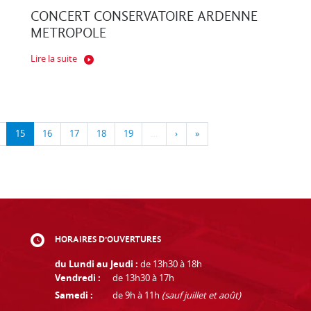
CONCERT CONSERVATOIRE ARDENNE
METROPOLE
Lire la suite
15
16
17
18
19
…
›
»
HORAIRES D'OUVERTURES
du Lundi au Jeudi :
de 13h30 à 18h
Vendredi :
de 13h30 à 17h
Samedi :
de 9h à 11h
(sauf juillet et août)