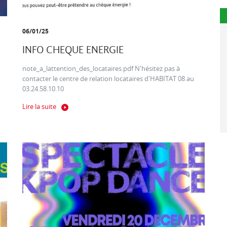
06/01/25
INFO CHEQUE ENERGIE
note_a_lattention_des_locataires.pdf N'hésitez pas à
contacter le centre de relation locataires d'HABITAT 08 au
03.24.58.10.10
Lire la suite