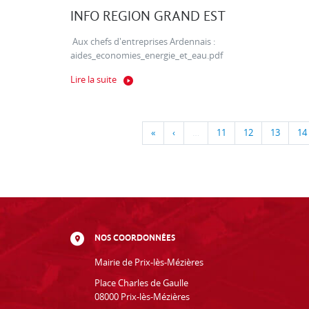
INFO REGION GRAND EST
Aux chefs d'entreprises Ardennais :
aides_economies_energie_et_eau.pdf
Lire la suite
«
‹
…
11
12
13
14
NOS COORDONNÉES
Mairie de Prix-lès-Mézières
Place Charles de Gaulle
08000 Prix-lès-Mézières