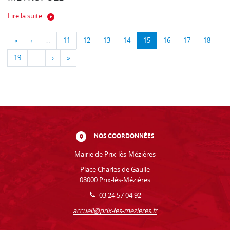
Lire la suite
«
‹
…
11
12
13
14
15
16
17
18
19
…
›
»
NOS COORDONNÉES
Mairie de Prix-lès-Mézières
Place Charles de Gaulle
08000 Prix-lès-Mézières
03 24 57 04 92
accueil@prix-les-mezieres.fr