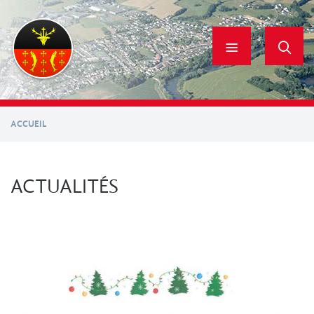
Aller
au
contenu
principal
ACCUEIL
ACTUALITÉS