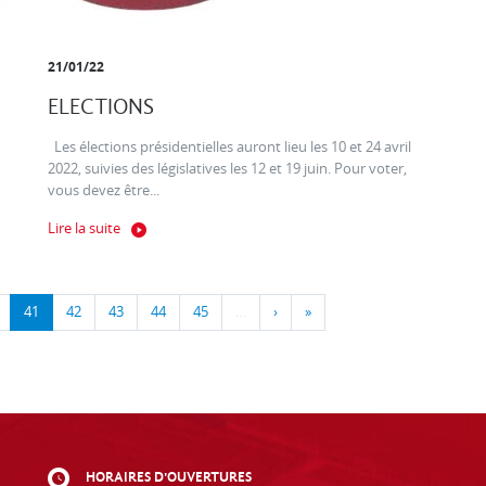
21/01/22
ELECTIONS
Les élections présidentielles auront lieu les 10 et 24 avril
2022, suivies des législatives les 12 et 19 juin. Pour voter,
vous devez être...
Lire la suite
41
42
43
44
45
…
›
»
HORAIRES D'OUVERTURES