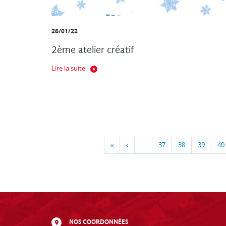
26/01/22
2ème atelier créatif
Lire la suite
«
‹
…
37
38
39
40
NOS COORDONNÉES