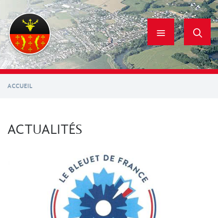
Aller
au
contenu
principal
ACCUEIL
ACTUALITÉS