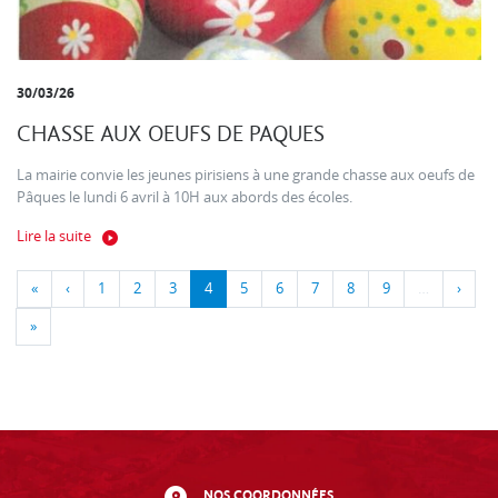
30/03/26
CHASSE AUX OEUFS DE PAQUES
La mairie convie les jeunes pirisiens à une grande chasse aux oeufs de
Pâques le lundi 6 avril à 10H aux abords des écoles.
Lire la suite
«
‹
1
2
3
4
5
6
7
8
9
…
›
»
NOS COORDONNÉES