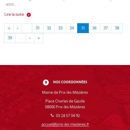
: asso...
Lire la suite
«
‹
…
31
32
33
34
35
36
37
38
39
…
›
»
NOS COORDONNÉES
Mairie de Prix-lès-Mézières
Place Charles de Gaulle
08000 Prix-lès-Mézières
03 24 57 04 92
accueil@prix-les-mezieres.fr