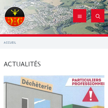
Aller
au
contenu
principal
ACCUEIL
ACTUALITÉS