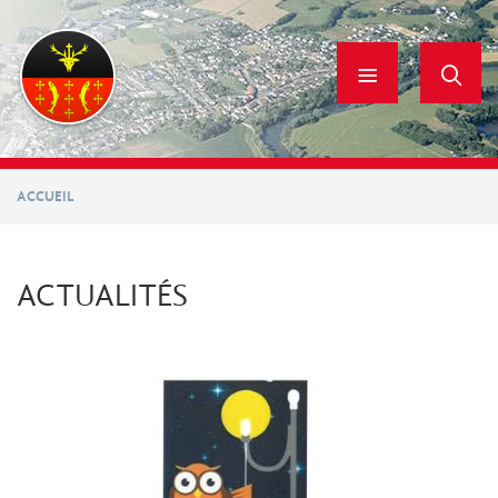
Aller
au
contenu
principal
ACCUEIL
ACTUALITÉS