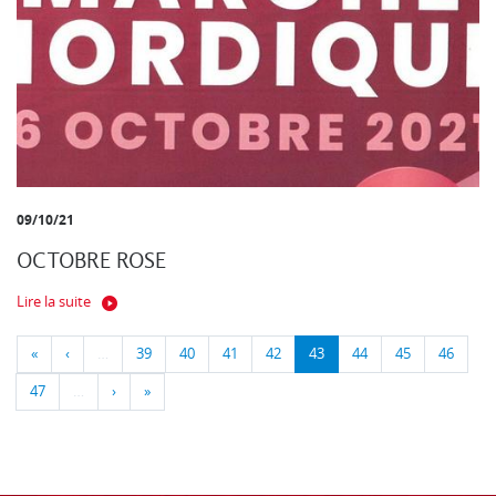
09/10/21
OCTOBRE ROSE
Lire la suite
«
‹
…
39
40
41
42
43
44
45
46
47
…
›
»