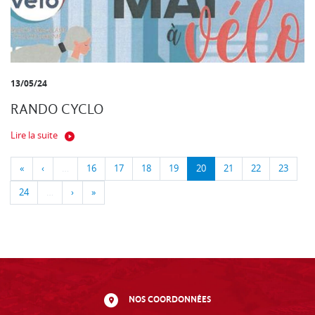
13/05/24
RANDO CYCLO
Lire la suite
«
‹
…
16
17
18
19
20
21
22
23
24
…
›
»
NOS COORDONNÉES