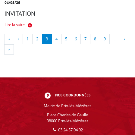
04/05/26
INVITATION
Lire la suite
«
‹
1
2
3
4
5
6
7
8
9
…
›
»
NOS COORDONNÉES
Mairie de Prix-lès-Mézières
Place Charles de Gaulle
08000 Prix-lès-Mézières
03 24 57 04 92