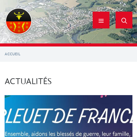
Aller
au
contenu
principal
ACCUEIL
ACTUALITÉS