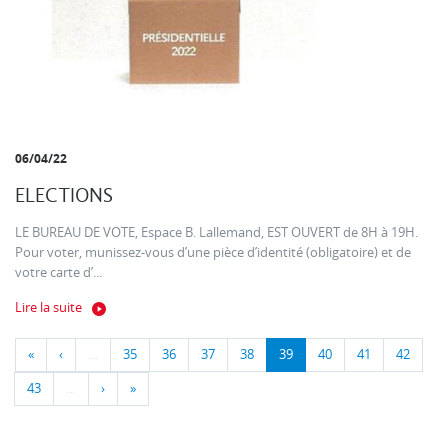
06/04/22
ELECTIONS
LE BUREAU DE VOTE, Espace B. Lallemand, EST OUVERT de 8H à 19H.
Pour voter, munissez-vous d’une pièce d’identité (obligatoire) et de
votre carte d’...
Lire la suite
«
‹
…
35
36
37
38
39
40
41
42
43
…
›
»