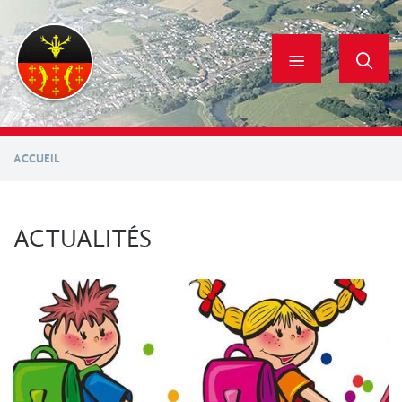
Aller
au
contenu
principal
ACCUEIL
ACTUALITÉS