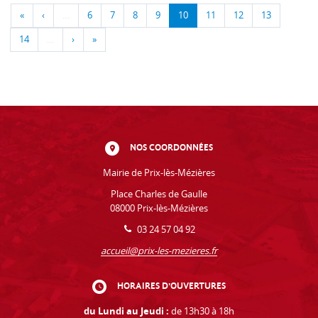
«
‹
…
6
7
8
9
10
11
12
13
14
…
›
»
NOS COORDONNÉES
Mairie de Prix-lès-Mézières
Place Charles de Gaulle
08000 Prix-lès-Mézières
03 24 57 04 92
accueil@prix-les-mezieres.fr
HORAIRES D'OUVERTURES
du Lundi au Jeudi :
de 13h30 à 18h