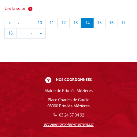
Lire la suite
«
‹
…
10
11
12
13
14
15
16
17
18
…
›
»
NOS COORDONNÉES
Mairie de Prix-lès-Mézières
Place Charles de Gaulle
08000 Prix-lès-Mézières
03 24 57 04 92
accueil@prix-les-mezieres.fr