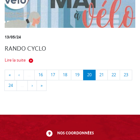
13/05/24
RANDO CYCLO
Lire la suite
«
‹
…
16
17
18
19
20
21
22
23
24
…
›
»
NOS COORDONNÉES