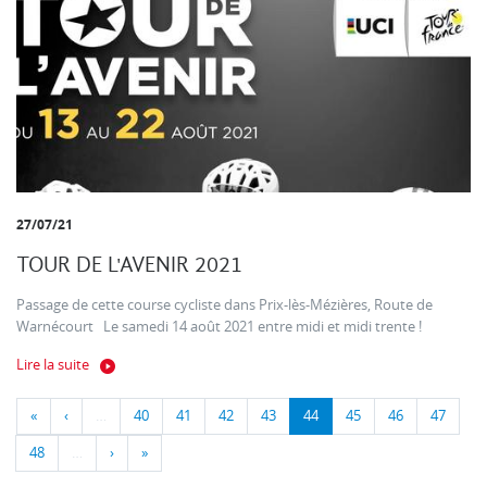
27/07/21
TOUR DE L'AVENIR 2021
Passage de cette course cycliste dans Prix-lès-Mézières, Route de
Warnécourt Le samedi 14 août 2021 entre midi et midi trente !
Lire la suite
«
‹
…
40
41
42
43
44
45
46
47
48
…
›
»