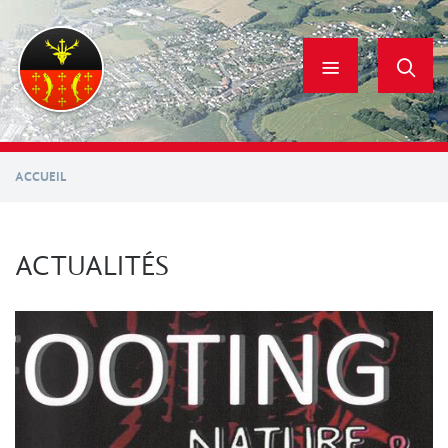
Aller
au
contenu
principal
ACCUEIL
ACTUALITÉS