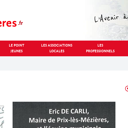
LE POINT
LES ASSOCIATIONS
LES
JEUNES
LOCALES
PROFESSIONNELS