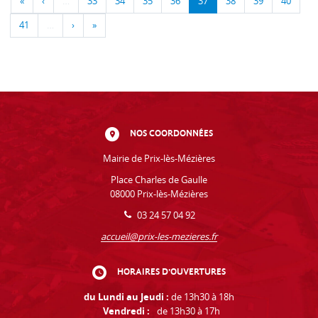
«
‹
…
33
34
35
36
37
38
39
40
41
…
›
»
NOS COORDONNÉES
Mairie de Prix-lès-Mézières
Place Charles de Gaulle
08000 Prix-lès-Mézières
03 24 57 04 92
accueil@prix-les-mezieres.fr
HORAIRES D'OUVERTURES
du Lundi au Jeudi :
de 13h30 à 18h
Vendredi :
de 13h30 à 17h