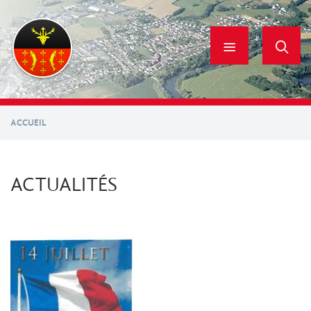
Aller
au
contenu
principal
ACCUEIL
ACTUALITÉS