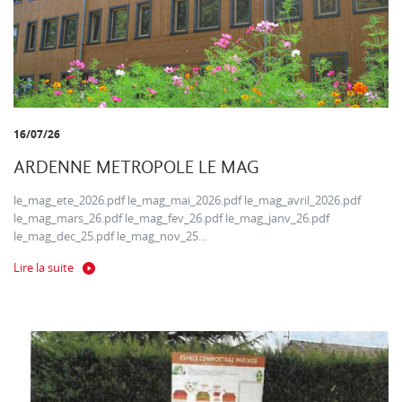
16/07/26
ARDENNE METROPOLE LE MAG
le_mag_ete_2026.pdf le_mag_mai_2026.pdf le_mag_avril_2026.pdf
le_mag_mars_26.pdf le_mag_fev_26.pdf le_mag_janv_26.pdf
le_mag_dec_25.pdf le_mag_nov_25...
Lire la suite