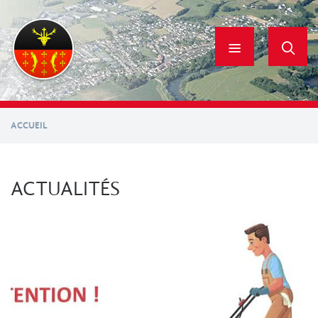
Aller
au
contenu
principal
ACCUEIL
ACTUALITÉS