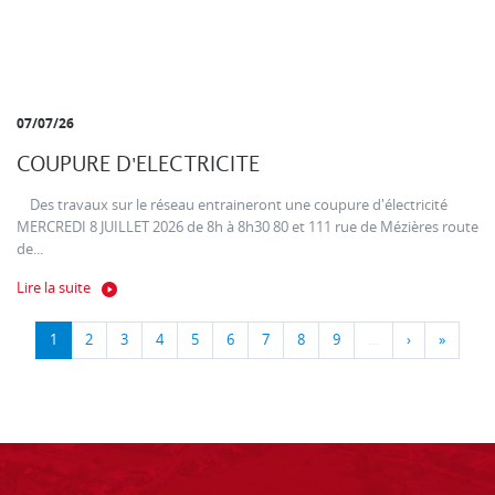
07/07/26
COUPURE D'ELECTRICITE
Des travaux sur le réseau entraineront une coupure d'électricité
MERCREDI 8 JUILLET 2026 de 8h à 8h30 80 et 111 rue de Mézières route
de...
Lire la suite
1
2
3
4
5
6
7
8
9
…
›
»