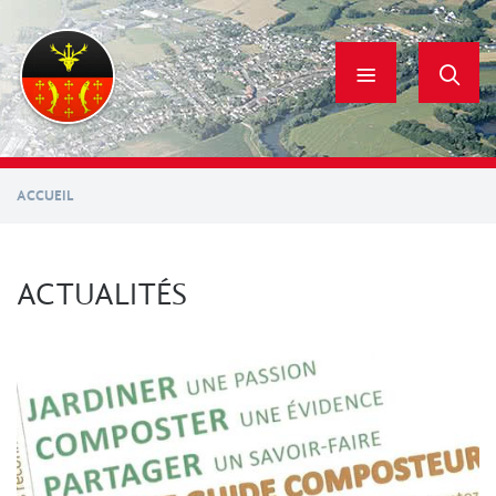
Aller
au
contenu
principal
ACCUEIL
ACTUALITÉS