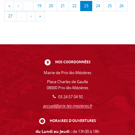
«
‹
…
19
20
21
22
23
24
25
26
27
…
›
»
NOS COORDONNÉES
Mairie de Prix-lès-Mézières
Place Charles de Gaulle
08000 Prix-lès-Mézières
03 24 57 04 92
accueil@prix-les-mezieres.fr
HORAIRES D'OUVERTURES
du Lundi au Jeudi :
de 13h30 à 18h