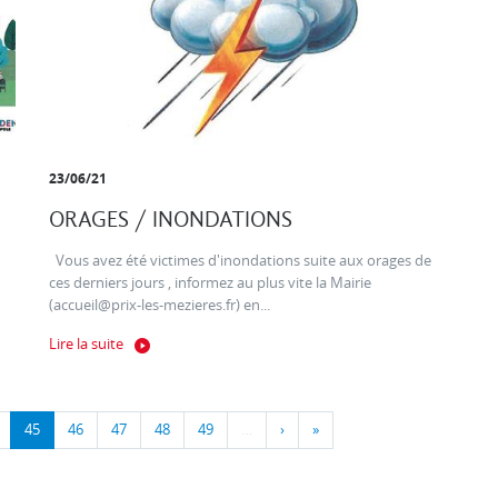
23/06/21
ORAGES / INONDATIONS
Vous avez été victimes d'inondations suite aux orages de
ces derniers jours , informez au plus vite la Mairie
(accueil@prix-les-mezieres.fr) en...
Lire la suite
45
46
47
48
49
…
›
»