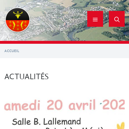
Aller
au
contenu
principal
ACCUEIL
ACTUALITÉS