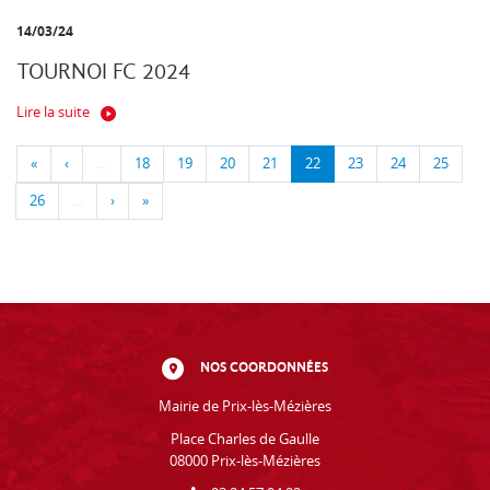
14/03/24
TOURNOI FC 2024
Lire la suite
«
‹
…
18
19
20
21
22
23
24
25
26
…
›
»
NOS COORDONNÉES
Mairie de Prix-lès-Mézières
Place Charles de Gaulle
08000 Prix-lès-Mézières