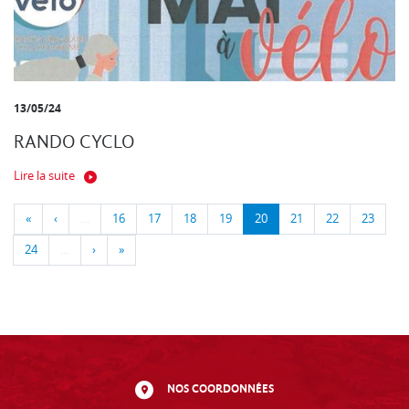
13/05/24
RANDO CYCLO
Lire la suite
«
‹
…
16
17
18
19
20
21
22
23
24
…
›
»
NOS COORDONNÉES