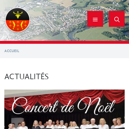
Aller
au
contenu
principal
ACCUEIL
ACTUALITÉS