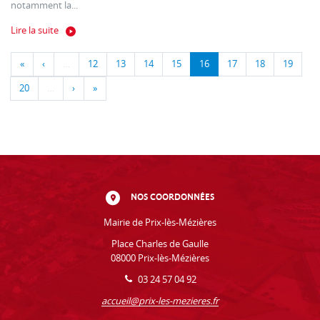
notamment la...
Lire la suite
«
‹
…
12
13
14
15
16
17
18
19
20
…
›
»
NOS COORDONNÉES
Mairie de Prix-lès-Mézières
Place Charles de Gaulle
08000 Prix-lès-Mézières
03 24 57 04 92
accueil@prix-les-mezieres.fr