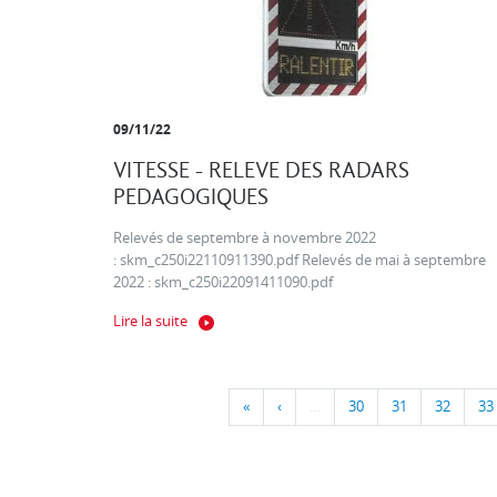
09/11/22
VITESSE - RELEVE DES RADARS
PEDAGOGIQUES
Relevés de septembre à novembre 2022
: skm_c250i22110911390.pdf Relevés de mai à septembre
2022 : skm_c250i22091411090.pdf
Lire la suite
«
‹
…
30
31
32
33