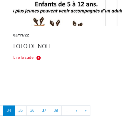
03/11/22
LOTO DE NOEL
Lire la suite
34
35
36
37
38
…
›
»