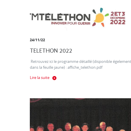
24/11/22
TELETHON 2022
Retrouvez ici le programme détaillé (disponible égelemen
dans la feuille jaune) : affiche_telethon.pdf
Lire la suite