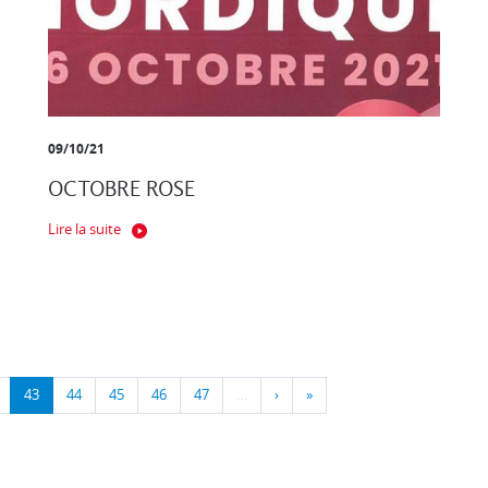
09/10/21
OCTOBRE ROSE
Lire la suite
43
44
45
46
47
…
›
»