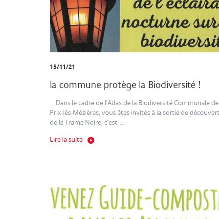
15/11/21
la commune protège la Biodiversité !
Dans le cadre de l'Atlas de la Biodiversité Communale de
Prix-lès-Mézières, vous êtes invités à la sortie de découver
de la Trame Noire, c'est-...
Lire la suite