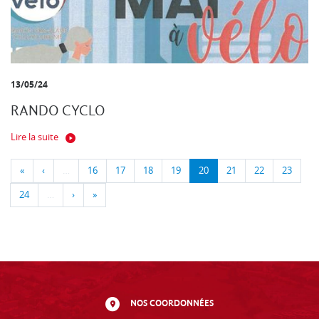
13/05/24
RANDO CYCLO
Lire la suite
«
‹
…
16
17
18
19
20
21
22
23
24
…
›
»
NOS COORDONNÉES