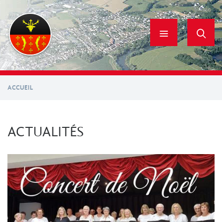
Aller
au
contenu
principal
ACCUEIL
ACTUALITÉS