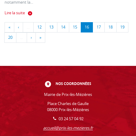
notamment la...
Lire la suite
«
‹
…
12
13
14
15
16
17
18
19
20
…
›
»
NOS COORDONNÉES
Mairie de Prix-lès-Mézières
Place Charles de Gaulle
08000 Prix-lès-Mézières
03 24 57 04 92
accueil@prix-les-mezieres.fr