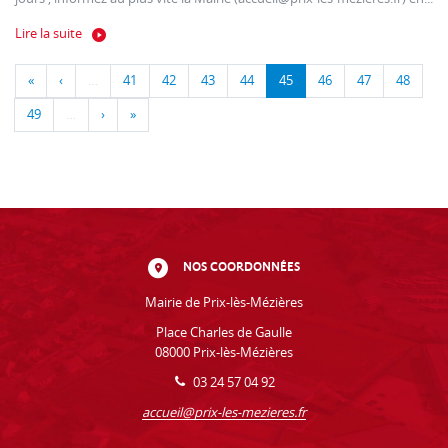
Lire la suite
«
‹
…
41
42
43
44
45
46
47
48
49
…
›
»
NOS COORDONNÉES
Mairie de Prix-lès-Mézières
Place Charles de Gaulle
08000 Prix-lès-Mézières
03 24 57 04 92
accueil@prix-les-mezieres.fr