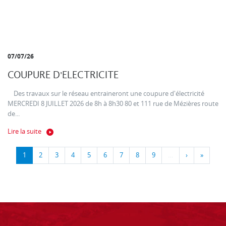
07/07/26
COUPURE D'ELECTRICITE
Des travaux sur le réseau entraineront une coupure d'électricité
MERCREDI 8 JUILLET 2026 de 8h à 8h30 80 et 111 rue de Mézières route
de...
Lire la suite
1
2
3
4
5
6
7
8
9
…
›
»