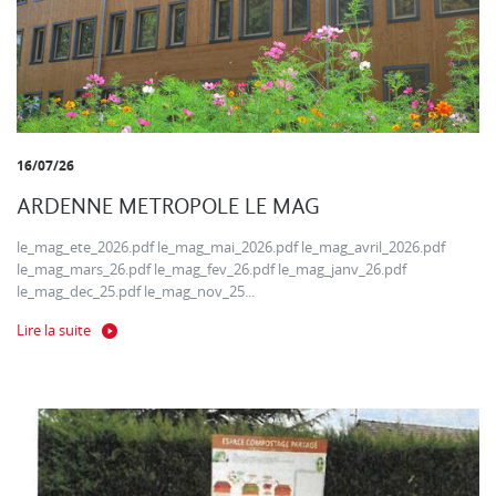
16/07/26
ARDENNE METROPOLE LE MAG
le_mag_ete_2026.pdf le_mag_mai_2026.pdf le_mag_avril_2026.pdf
le_mag_mars_26.pdf le_mag_fev_26.pdf le_mag_janv_26.pdf
le_mag_dec_25.pdf le_mag_nov_25...
Lire la suite