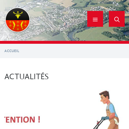
Aller
au
contenu
principal
ACCUEIL
ACTUALITÉS