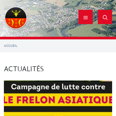
Aller
au
contenu
principal
ACCUEIL
ACTUALITÉS