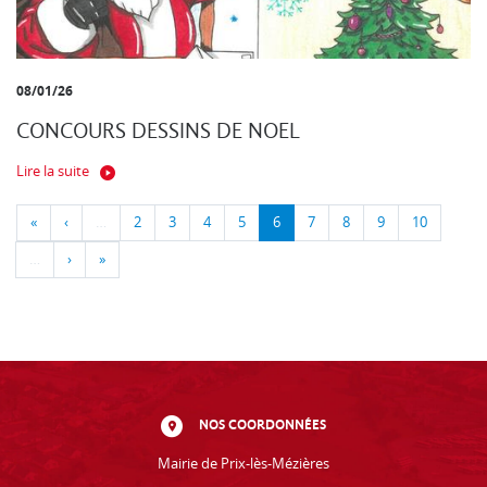
08/01/26
CONCOURS DESSINS DE NOEL
Lire la suite
«
‹
…
2
3
4
5
6
7
8
9
10
…
›
»
NOS COORDONNÉES
Mairie de Prix-lès-Mézières