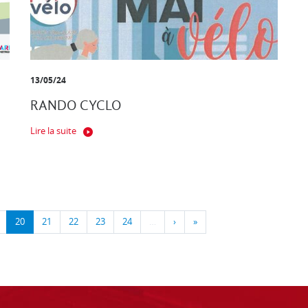
13/05/24
RANDO CYCLO
Lire la suite
20
21
22
23
24
…
›
»