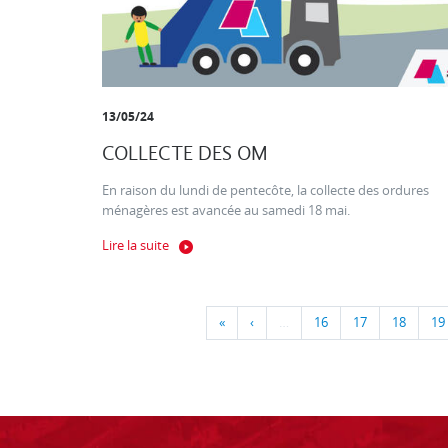
13/05/24
COLLECTE DES OM
En raison du lundi de pentecôte, la collecte des ordures
ménagères est avancée au samedi 18 mai.
Lire la suite
«
‹
…
16
17
18
19