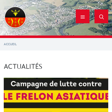
Aller
au
contenu
principal
ACCUEIL
ACTUALITÉS