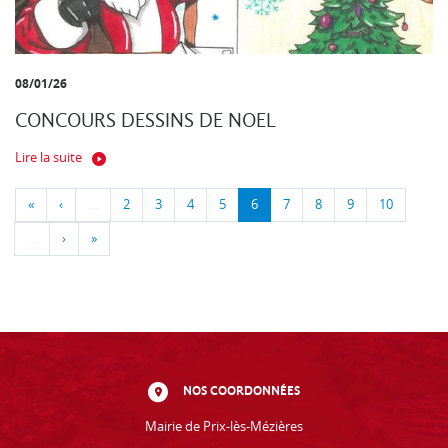
08/01/26
CONCOURS DESSINS DE NOEL
Lire la suite
«
‹
…
2
3
4
5
6
7
8
9
10
…
›
»
NOS COORDONNÉES
Mairie de Prix-lès-Mézières