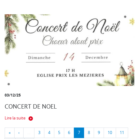
03/12/25
CONCERT DE NOEL
Lire la suite
«
‹
…
3
4
5
6
7
8
9
10
11