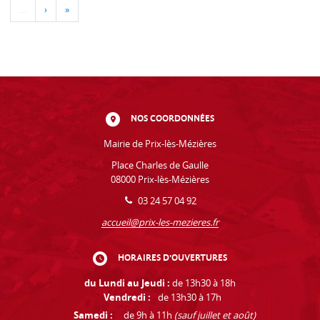
…
›
»
NOS COORDONNÉES
Mairie de Prix-lès-Mézières
Place Charles de Gaulle
08000 Prix-lès-Mézières
03 24 57 04 92
accueil@prix-les-mezieres.fr
HORAIRES D'OUVERTURES
du Lundi au Jeudi :
de 13h30 à 18h
Vendredi :
de 13h30 à 17h
Samedi :
de 9h à 11h
(sauf juillet et août)