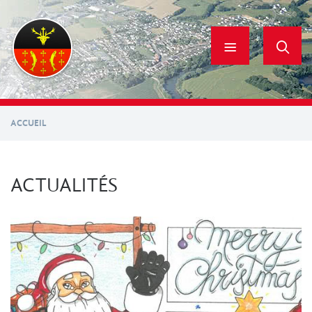
Aller
au
contenu
principal
ACCUEIL
ACTUALITÉS