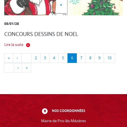
08/01/26
CONCOURS DESSINS DE NOEL
Lire la suite
«
‹
…
2
3
4
5
6
7
8
9
10
…
›
»
NOS COORDONNÉES
Mairie de Prix-lès-Mézières