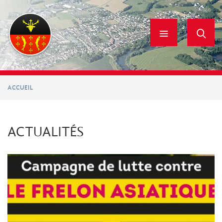
Aller
au
contenu
principal
ACCUEIL
ACTUALITÉS