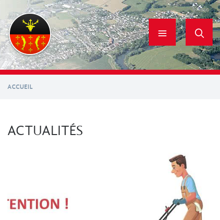
Aller
au
contenu
principal
ACCUEIL
ACTUALITÉS