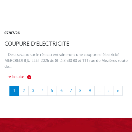
07/07/26
COUPURE D'ELECTRICITE
Des travaux sur le réseau entraineront une coupure d'électricité
MERCREDI 8 JUILLET 2026 de 8h à 8h30 80 et 111 rue de Mézières route
de...
Lire la suite
1
2
3
4
5
6
7
8
9
…
›
»