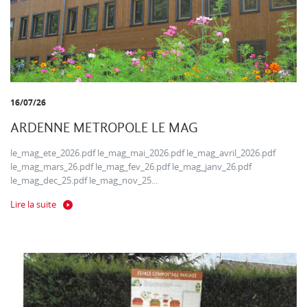
16/07/26
ARDENNE METROPOLE LE MAG
le_mag_ete_2026.pdf le_mag_mai_2026.pdf le_mag_avril_2026.pdf
le_mag_mars_26.pdf le_mag_fev_26.pdf le_mag_janv_26.pdf
le_mag_dec_25.pdf le_mag_nov_25...
Lire la suite