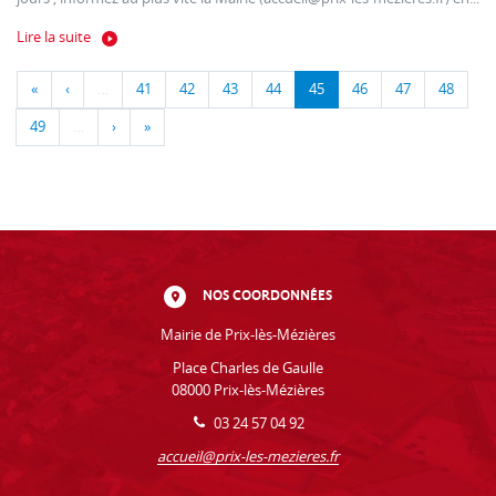
Lire la suite
«
‹
…
41
42
43
44
45
46
47
48
49
…
›
»
NOS COORDONNÉES
Mairie de Prix-lès-Mézières
Place Charles de Gaulle
08000 Prix-lès-Mézières
03 24 57 04 92
accueil@prix-les-mezieres.fr