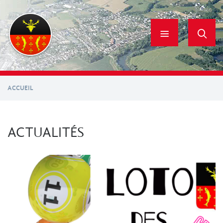
Aller
au
contenu
principal
ACCUEIL
ACTUALITÉS