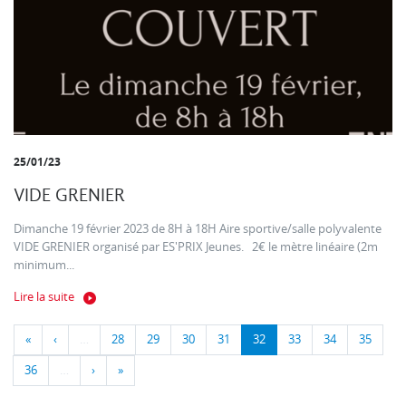
25/01/23
VIDE GRENIER
Dimanche 19 février 2023 de 8H à 18H Aire sportive/salle polyvalente
VIDE GRENIER organisé par ES'PRIX Jeunes. 2€ le mètre linéaire (2m
minimum...
Lire la suite
«
‹
…
28
29
30
31
32
33
34
35
36
…
›
»