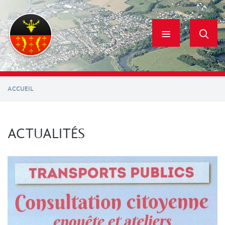
Aller
au
contenu
principal
ACCUEIL
ACTUALITÉS