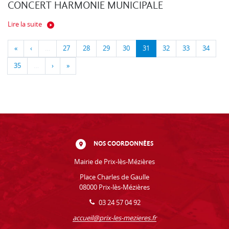
CONCERT HARMONIE MUNICIPALE
Lire la suite
«
‹
…
27
28
29
30
31
32
33
34
35
…
›
»
NOS COORDONNÉES
Mairie de Prix-lès-Mézières
Place Charles de Gaulle
08000 Prix-lès-Mézières
03 24 57 04 92
accueil@prix-les-mezieres.fr