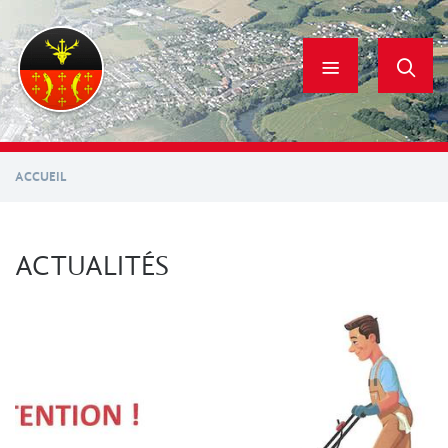
Aller
au
contenu
principal
ACCUEIL
ACTUALITÉS