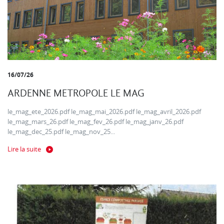
16/07/26
ARDENNE METROPOLE LE MAG
le_mag_ete_2026.pdf le_mag_mai_2026.pdf le_mag_avril_2026.pdf
le_mag_mars_26.pdf le_mag_fev_26.pdf le_mag_janv_26.pdf
le_mag_dec_25.pdf le_mag_nov_25...
Lire la suite