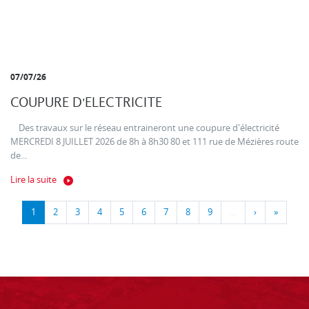
07/07/26
COUPURE D'ELECTRICITE
Des travaux sur le réseau entraineront une coupure d'électricité
MERCREDI 8 JUILLET 2026 de 8h à 8h30 80 et 111 rue de Mézières route
de...
Lire la suite
1
2
3
4
5
6
7
8
9
…
›
»