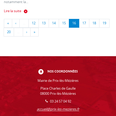
notamment la...
Lire la suite
«
‹
…
12
13
14
15
16
17
18
19
20
…
›
»
NOS COORDONNÉES
Mairie de Prix-lès-Mézières
Place Charles de Gaulle
08000 Prix-lès-Mézières
03 24 57 04 92
accueil@prix-les-mezieres.fr