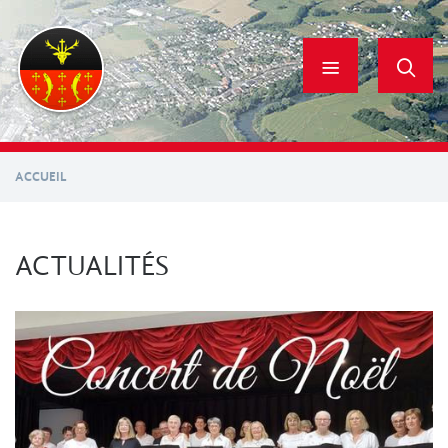
Aller
au
contenu
principal
ACCUEIL
ACTUALITÉS