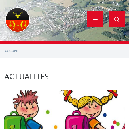
Aller
au
contenu
principal
ACCUEIL
ACTUALITÉS