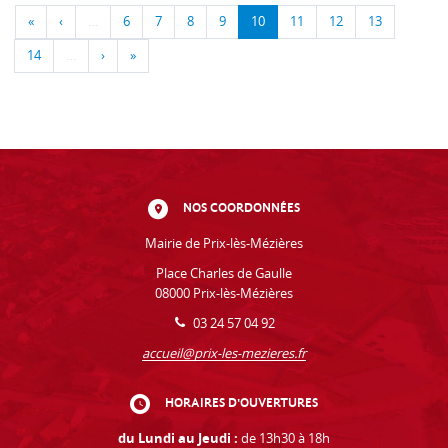
«
‹
…
6
7
8
9
10
11
12
13
14
…
›
»
NOS COORDONNÉES
Mairie de Prix-lès-Mézières
Place Charles de Gaulle
08000 Prix-lès-Mézières
03 24 57 04 92
accueil@prix-les-mezieres.fr
HORAIRES D'OUVERTURES
du Lundi au Jeudi :
de 13h30 à 18h