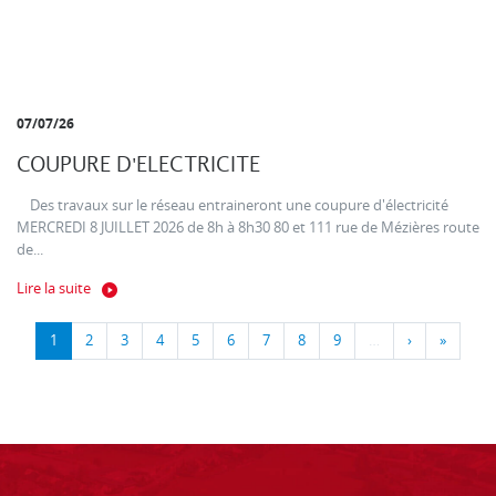
07/07/26
COUPURE D'ELECTRICITE
Des travaux sur le réseau entraineront une coupure d'électricité
MERCREDI 8 JUILLET 2026 de 8h à 8h30 80 et 111 rue de Mézières route
de...
Lire la suite
1
2
3
4
5
6
7
8
9
…
›
»