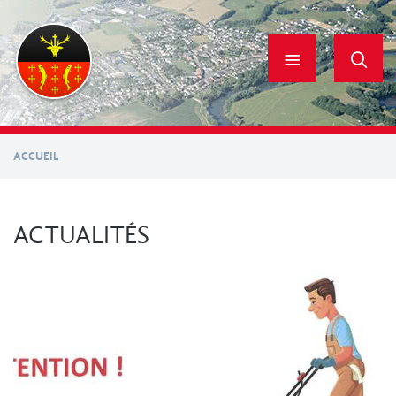
Aller
au
contenu
principal
ACCUEIL
ACTUALITÉS