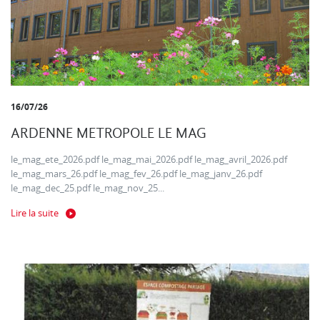
16/07/26
ARDENNE METROPOLE LE MAG
le_mag_ete_2026.pdf le_mag_mai_2026.pdf le_mag_avril_2026.pdf
le_mag_mars_26.pdf le_mag_fev_26.pdf le_mag_janv_26.pdf
le_mag_dec_25.pdf le_mag_nov_25...
Lire la suite