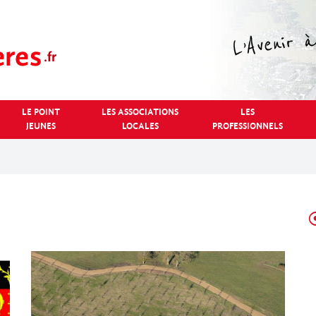
LE POINT
LES ASSOCIATIONS
LES
JEUNES
LOCALES
PROFESSIONNELS