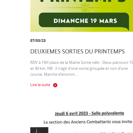
07/03/23
DEUXIEMES SORTIES DU PRINTEMPS
RDV à 10H place de la Mairie Sortie vélo - Deux parcours 1
et 40 km. NB : Il s’agit d’une sortie groupée et non d’une
course. Marche d’environ...
Lire la suite