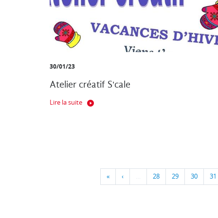
30/01/23
Atelier créatif S'cale
Lire la suite
«
‹
…
28
29
30
31