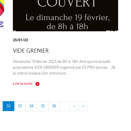
25/01/23
VIDE GRENIER
Dimanche 19 février 2023 de 8H à 18H Aire sportive/salle
polyvalente VIDE GRENIER organisé par ES'PRIX Jeunes. 2€
le mètre linéaire (2m minimum...
Lire la suite
32
33
34
35
36
…
›
»