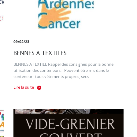
09/02/23
BENNES A TEXTILES
BENNES A TEXTILE Rappel des consignes pour la bonne
utilisation des conteneurs. Peuvent être mis dans le
conteneur : tous vêtements propres, secs...
Lire la suite