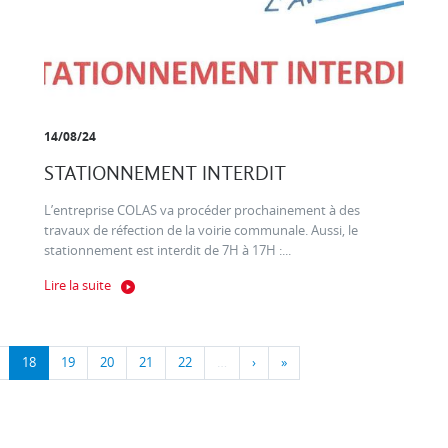
14/08/24
STATIONNEMENT INTERDIT
L’entreprise COLAS va procéder prochainement à des
travaux de réfection de la voirie communale. Aussi, le
stationnement est interdit de 7H à 17H :...
Lire la suite
18
19
20
21
22
…
›
»