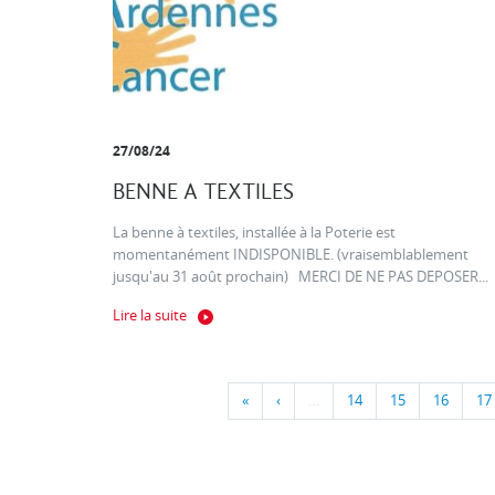
27/08/24
BENNE A TEXTILES
La benne à textiles, installée à la Poterie est
momentanément INDISPONIBLE. (vraisemblablement
jusqu'au 31 août prochain) MERCI DE NE PAS DEPOSER...
Lire la suite
«
‹
…
14
15
16
17