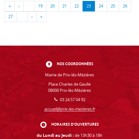
«
‹
…
19
20
21
22
23
24
25
26
27
…
›
»
NOS COORDONNÉES
Mairie de Prix-lès-Mézières
Place Charles de Gaulle
08000 Prix-lès-Mézières
03 24 57 04 92
accueil@prix-les-mezieres.fr
HORAIRES D'OUVERTURES
du Lundi au Jeudi :
de 13h30 à 18h