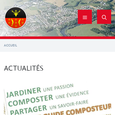
Aller
au
contenu
principal
ACCUEIL
ACTUALITÉS