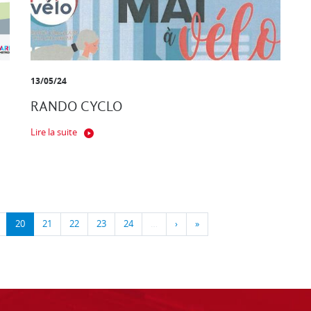
13/05/24
RANDO CYCLO
Lire la suite
20
21
22
23
24
…
›
»