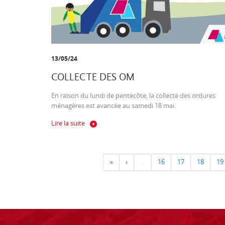
13/05/24
COLLECTE DES OM
En raison du lundi de pentecôte, la collecte des ordures
ménagères est avancée au samedi 18 mai.
Lire la suite
«
‹
…
16
17
18
19