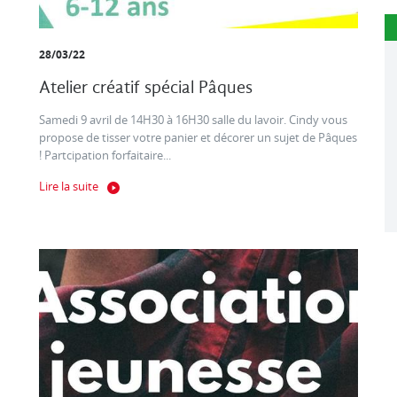
28/03/22
Atelier créatif spécial Pâques
Samedi 9 avril de 14H30 à 16H30 salle du lavoir. Cindy vous
propose de tisser votre panier et décorer un sujet de Pâques
! Partcipation forfaitaire...
Lire la suite