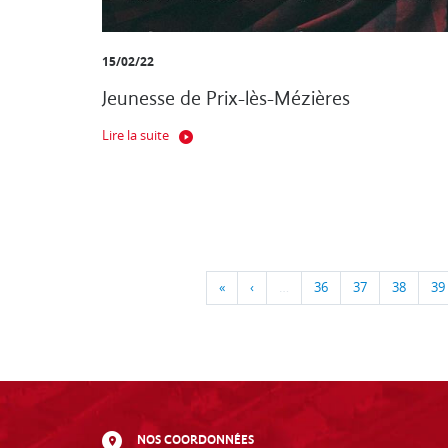
15/02/22
Jeunesse de Prix-lès-Mézières
Lire la suite
«
‹
…
36
37
38
39
NOS COORDONNÉES