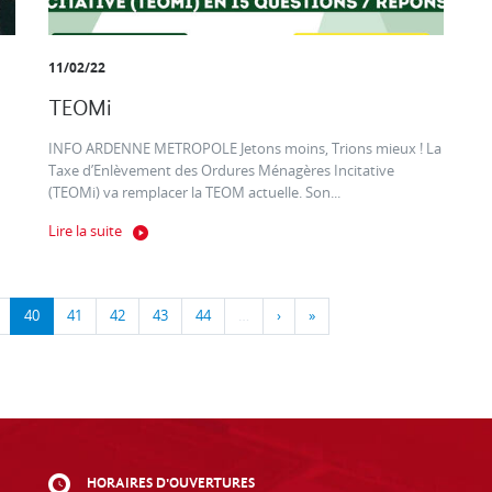
11/02/22
TEOMi
INFO ARDENNE METROPOLE Jetons moins, Trions mieux ! La
Taxe d’Enlèvement des Ordures Ménagères Incitative
(TEOMi) va remplacer la TEOM actuelle. Son...
Lire la suite
40
41
42
43
44
…
›
»
HORAIRES D'OUVERTURES