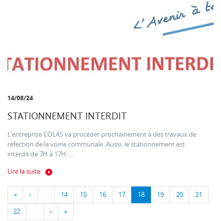
14/08/24
STATIONNEMENT INTERDIT
L’entreprise COLAS va procéder prochainement à des travaux de
réfection de la voirie communale. Aussi, le stationnement est
interdit de 7H à 17H :...
Lire la suite
«
‹
…
14
15
16
17
18
19
20
21
22
…
›
»