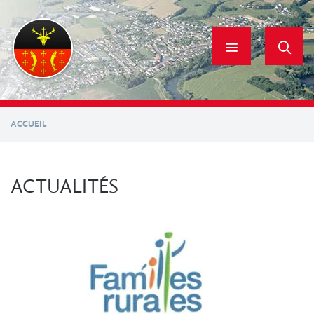
Aller
au
contenu
principal
ACCUEIL
ACTUALITÉS